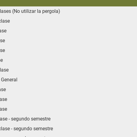
clases (No utilizar la pergola)
lase
ase
ase
ase
se
lase
 General
ase
ase
ase
lase - segundo semestre
lase - segundo semestre