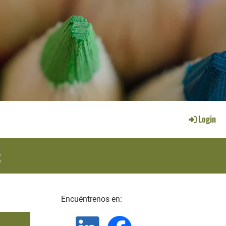
Login
g
Encuéntrenos en: